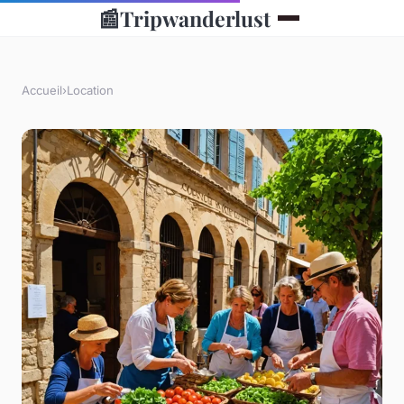
📰
Tripwanderlust
Accueil
›
Location