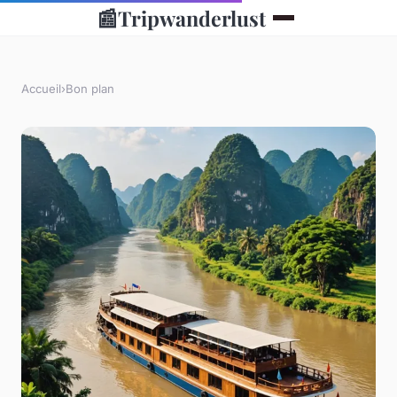
📰
Tripwanderlust
Accueil
›
Bon plan