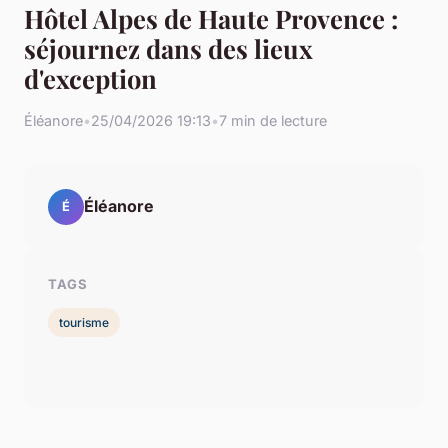
Hôtel Alpes de Haute Provence :
séjournez dans des lieux
d'exception
Éléanore
•
25/04/2026 19:13
•
7 min de lecture
Éléanore
É
TAGS
tourisme