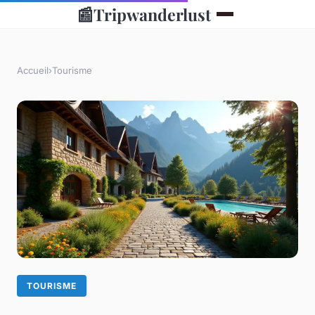
📰
Tripwanderlust
Accueil
›
Tourisme
TOURISME