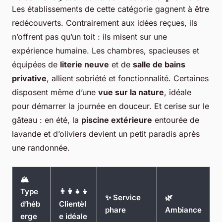
Les établissements de cette catégorie gagnent à être
redécouverts. Contrairement aux idées reçues, ils
n’offrent pas qu’un toit : ils misent sur une
expérience humaine. Les chambres, spacieuses et
équipées de
literie neuve
et de
salle de bains
privative
, allient sobriété et fonctionnalité. Certaines
disposent même d’une
vue sur la nature
, idéale
pour démarrer la journée en douceur. Et cerise sur le
gâteau : en été, la
piscine extérieure
entourée de
lavande et d’oliviers devient un petit paradis après
une randonnée.
🏔
Type
👨‍👩‍👧‍👦
✨ Service
🌿
d’héb
Clientèl
phare
Ambiance
erge
e idéale