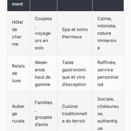
ment
Couples
Calme,
Hôtel
,
intimiste,
de
Spa et soins
voyage
nature
char
thermaux
urs en
immersiv
me
solo
e
Week-
Table
Raffinée,
Relais
ends
gastronomi
service
de
haut de
que et vins
personnal
luxe
gamme
d’exception
isé
Sociale,
Familles
Auber
Cuisine
chaleureu
,
ge
traditionnell
se,
groupes
rurale
e du terroir
authentiq
d’amis
ue